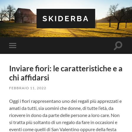
SKIDERBA
Attiva/
Attiva/disattiva
il
il
campo
menu
di
sui
ricerca
Inviare fiori: le caratteristiche e a
dispositivi
mobili
chi affidarsi
FEBBRAIO 11, 2022
Oggi i fiori rappresentano uno dei regali più apprezzati e
amati da tutti, sia uomini che donne, di tutte l’età, da
ricevere in dono da parte delle persone a loro care. Non
si tratta più soltanto di un regalo da fare in occasioni e
eventi come quelli di San Valentino oppure della festa