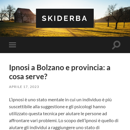
SKIDERBA
Attiva/
Attiva/disattiva
il
il
campo
menu
di
sui
ricerca
Ipnosi a Bolzano e provincia: a
dispositivi
mobili
cosa serve?
APRILE 17, 2023
L’ipnosi è uno stato mentale in cui un individuo è più
suscettibile alla suggestione e gli psicologi hanno
utilizzato questa tecnica per aiutare le persone ad
affrontare vari problemi. Lo scopo dell’ipnosi è quello di
aiutare gli individui a raggiungere uno stato di