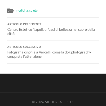
medicina
,
salute
ARTICOLO PRECEDENTE
Centro Estetico Napoli: un’oasi di bellezza nel cuore della
città
ARTICOLO SUCCESSIVO
Fotografia cinofila a Vercelli: come la dog photography
conquista l’attenzione
© 2026
SKIDERBA
—
SU ↑