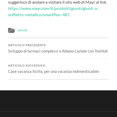
suggerisco di andare a visitare il sito web di Mayr al link
https://www.mayr.com/it/prodotti/giunti/giunti-a-
soffietto-metallico/smartflex~487
.
servizi
ARTICOLO PRECEDENTE
Sviluppo di farmaci complessi a Albano Laziale con ToxHub
ARTICOLO SUCCESSIVO
Case vacanza Sicilia, per una vacanza indimenticabile