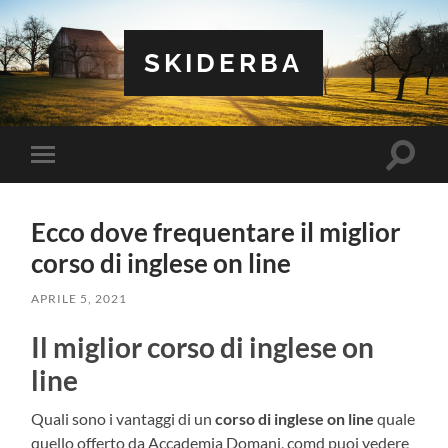
SKIDERBA
Attiva/
Attiva/disattiva
il
il
campo
menu
di
sui
ricerca
Ecco dove frequentare il miglior
dispositivi
mobili
corso di inglese on line
APRILE 5, 2021
Il miglior corso di inglese on
line
Quali sono i vantaggi di un
corso di inglese on line
quale
quello offerto da Accademia Domani, comd puoi vedere