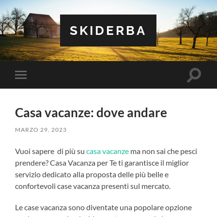
SKIDERBA
Attiva/
Attiva/disattiva
il
il
campo
menu
di
sui
ricerca
Casa vacanze: dove andare
dispositivi
mobili
MARZO 29, 2023
Vuoi sapere di più su
casa vacanze
ma non sai che pesci
prendere? Casa Vacanza per Te ti garantisce il miglior
servizio dedicato alla proposta delle più belle e
confortevoli case vacanza presenti sul mercato.
Le case vacanza sono diventate una popolare opzione